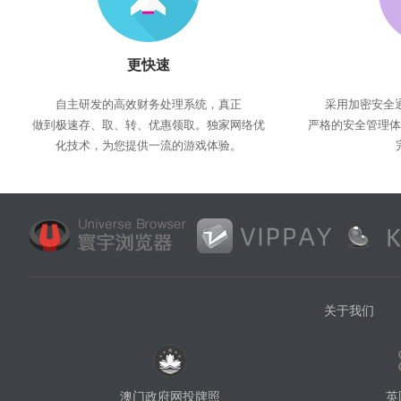
更快速
自主研发的高效财务处理系统，真正
采用加密安全通
做到极速存、取、转、优惠领取。独家网络优
严格的安全管理体
化技术，为您提供一流的游戏体验。
关于我们
澳门政府网投牌照
英