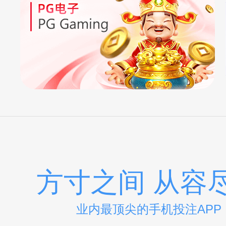
方寸之间 从容
业内最顶尖的手机投注APP