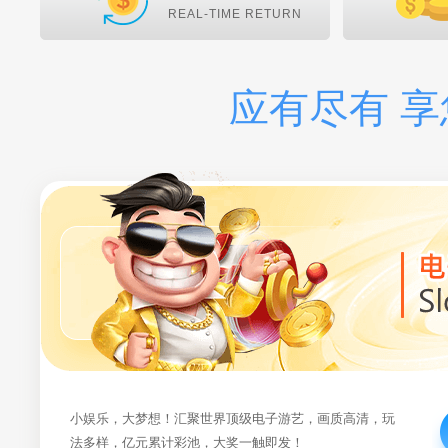
REAL-TIME RETURN
应有尽有 
小娱乐，大梦想！汇聚世界顶级电子游艺，画质高清，玩
法多样，亿元累计彩池，大奖一触即发！