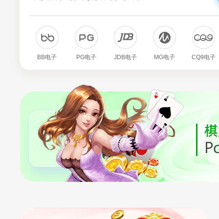
BB电子
PG电子
JDB电子
MG电子
CQ9电子